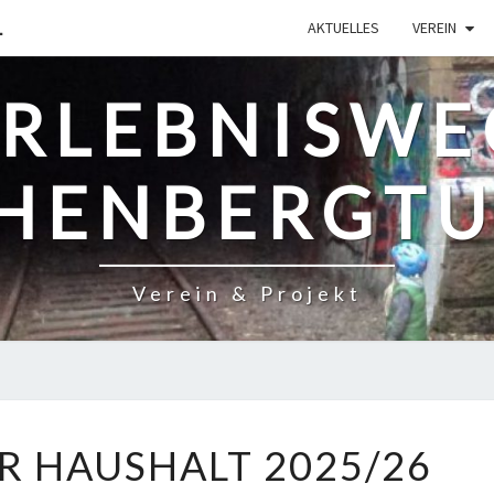
L
AKTUELLES
VEREIN
ERLEBNISWE
HENBERGT
Verein & Projekt
STÄDTISCHER
R HAUSHALT 2025/26
HAUSHALT