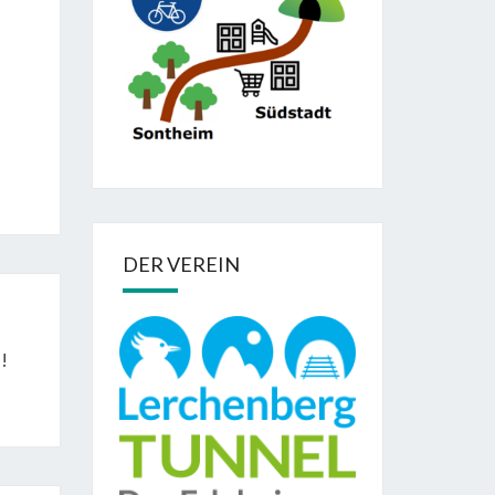
DER VEREIN
!