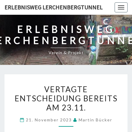
Skip
ERLEBNISWEG LERCHENBERGTUNNEL
Togg
to
navig
content
ERLEBNISWEG
ERCHENBERGTUNN
Verein & Projekt
VERTAGTE
VERTAGTE
ENTSCHEIDUNG
ENTSCHEIDUNG BEREITS
BEREITS
AM 23.11.
AM
23.11.
21. November 2023
Martin Bücker